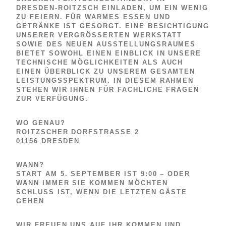
DRESDEN-ROITZSCH EINLADEN, UM EIN WENIG
ZU FEIERN. FÜR WARMES ESSEN UND
GETRÄNKE IST GESORGT. EINE BESICHTIGUNG
UNSERER VERGRÖSSERTEN WERKSTATT S
OWIE DES NEUEN AUSSTELLUNGSRAUMES B
IETET SOWOHL EINEN EINBLICK IN UNSERE T
ECHNISCHE MÖGLICHKEITEN ALS AUCH E
INEN ÜBERBLICK ZU UNSEREM GESAMTEN L
EISTUNGSSPEKTRUM. IN DIESEM RAHMEN S
TEHEN WIR IHNEN FÜR FACHLICHE FRAGEN Z
UR VERFÜGUNG.
WO GENAU?
ROITZSCHER DORFSTRASSE 2
01156 DRESDEN
WANN?
START AM 5. SEPTEMBER IST 9:00 – ODER
WANN IMMER SIE KOMMEN MÖCHTEN
SCHLUSS IST, WENN DIE LETZTEN GÄSTE
GEHEN
WIR FREUEN UNS AUF IHR KOMMEN UND