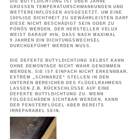
DIE BUTYLDICHTUNG IST ÜBER JAHRE
GROSSEN TEMPERATURSCHWANKUNGEN UND W
ETTEREINFLÜSSEN AUSGESETZT. UM EINE 1
00%IGE DICHTHEIT ZU GEWÄHRLEISTEN DARF D
IESE NICHT BESCHÄDIGT SEIN ODER ZU P
ORÖS WERDEN. DER HERSTELLER VELUX W
EIST DARAUF HIN, DASS NACH MAXIMAL 9
JAHREN EIN DICHTUNGSWECHSEL D
URCHGEFÜHRT WERDEN MUSS.
DIE DEFEKTE BUTYLDICHTUNG SELBST KANN
OHNE DEMONTAGE NICHT WAHR GENOMMEN
WERDEN. SIE IST EINFACH NICHT ERKENNBAR.
EXTREM „SCHWARZE“ STELLEN IN DEN
UNTEREN BEREICHEN DES FLÜGELRAHMENS
LASSEN Z.B. RÜCKSCHLÜSSE AUF EINE
DEFEKTE BUTYLDICHTUNG ZU. WENN
FOLGESCHÄDEN SICHTBAR WERDEN, KANN
DER FENSTERFLÜGEL ABER BEREITS
IRREPARABEL SEIN.