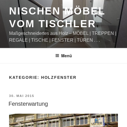
Zum
NISCHEN MÖBEL
Inhalt
springen
VOM TISCHLER
Maßgeschneidertes aus Holz – MÖBEL | TREPPEN |
REGALE | TISCHE | FENSTER | TÜREN . . .
Menü
KATEGORIE:
HOLZFENSTER
VERÖFFENTLICHT
30. MAI 2015
AM
Fensterwartung