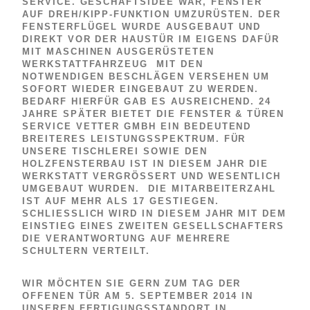
SERVICE. GESCHÄFTSIDEE WAR, FENSTER
AUF DREH/KIPP-FUNKTION UMZURÜSTEN. DER
FENSTERFLÜGEL WURDE AUSGEBAUT UND
DIREKT VOR DER HAUSTÜR IM EIGENS DAFÜR
MIT MASCHINEN AUSGERÜSTETEN
WERKSTATTFAHRZEUG MIT DEN
NOTWENDIGEN BESCHLÄGEN VERSEHEN UM
SOFORT WIEDER EINGEBAUT ZU WERDEN.
BEDARF HIERFÜR GAB ES AUSREICHEND. 24
JAHRE SPÄTER BIETET DIE FENSTER & TÜREN
SERVICE VETTER GMBH EIN BEDEUTEND
BREITERES LEISTUNGSSPEKTRUM. FÜR
UNSERE TISCHLEREI SOWIE DEN
HOLZFENSTERBAU IST IN DIESEM JAHR DIE
WERKSTATT VERGRÖSSERT UND WESENTLICH U
MGEBAUT WURDEN. DIE MITARBEITERZAHL I
ST AUF MEHR ALS 17 GESTIEGEN. S
CHLIESSLICH WIRD IN DIESEM JAHR MIT DEM EI
NSTIEG EINES ZWEITEN GESELLSCHAFTERS DI
E VERANTWORTUNG AUF MEHRERE SC
HULTERN VERTEILT.
WIR MÖCHTEN SIE GERN ZUM TAG DER
OFFENEN TÜR AM 5. SEPTEMBER 2014 IN
UNSEREN FERTIGUNGSSTANDORT IN