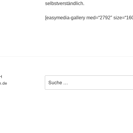
selbstverständlich.
[easymedia-gallery med=“2792″ size=“160
bH
Suche
n.de
nach: